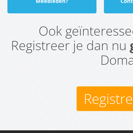
Meebieden?
Cont
Ook geïnteress
Registreer je dan nu
Domai
Registr