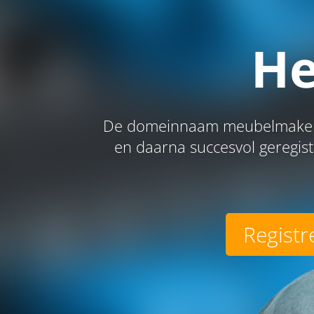
He
De domeinnaam meubelmakerijp
en daarna succesvol geregis
Registr